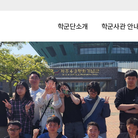
학군단소개
학군사관 안
연혁
학군사관이란
조직도
교육과정 및 생활
찾아오시는길
학군사관 혜택