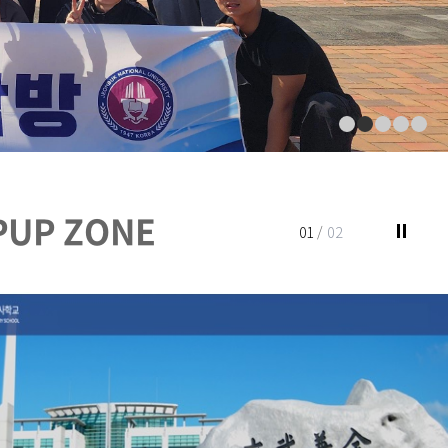
PUP ZONE
01
/
02