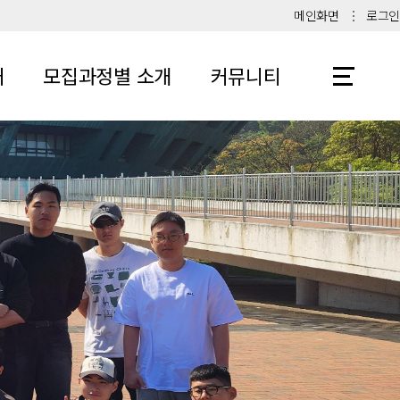
메인화면
로그인
내
모집과정별 소개
커뮤니티
학군사관
공지사항
학사사관
문의하기
학사예비장교후보생
군 가산복무 지원금
지금대상자(장교)